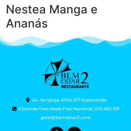
Nestea Manga e
Ananás
Av. da Igreja, 4740-571 Esposende
Chamda Para Rede Fixa Nacional: 253 963 391
geral@bemestar2.com