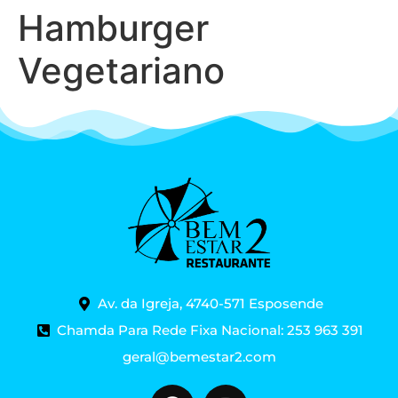
Hamburger
Vegetariano
Av. da Igreja, 4740-571 Esposende
Chamda Para Rede Fixa Nacional: 253 963 391
geral@bemestar2.com