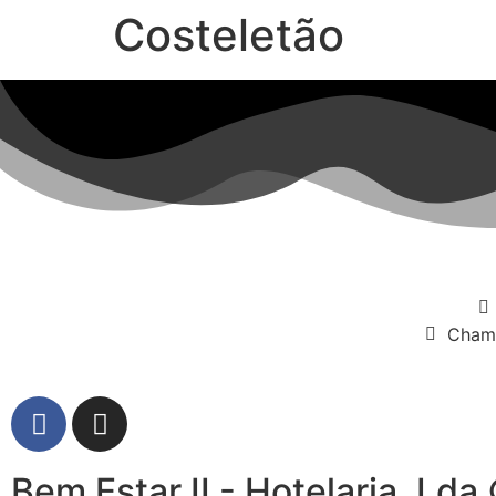
Costeletão
Chamd
Bem Estar II - Hotelaria, Ld